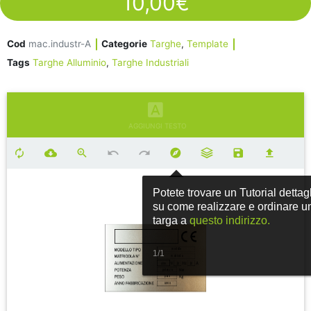
10,00
€
Cod
mac.industr-A
Categorie
Targhe
,
Template
Tags
Targhe Alluminio
,
Targhe Industriali
AGGIUNGI TESTO
Potete trovare un Tutorial dettag
su come realizzare e ordinare u
targa a
questo indirizzo.
1/1