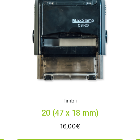
Timbri
20 (47 x 18 mm)
16,00
€