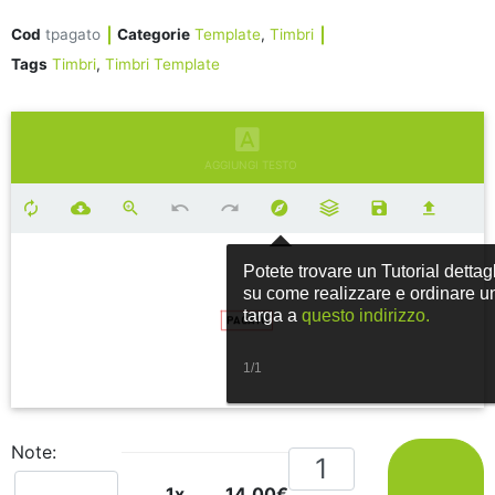
Cod
tpagato
Categorie
Template
,
Timbri
Tags
Timbri
,
Timbri Template
AGGIUNGI TESTO
Potete trovare un Tutorial dettag
su come realizzare e ordinare u
targa a
questo indirizzo.
1/1
Note:
1x
14,00€