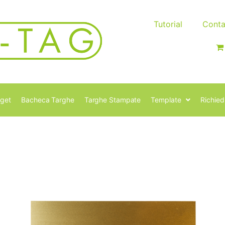
Tutorial
Conta
get
Bacheca Targhe
Targhe Stampate
Template
Richied