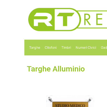
Targhe
Citofoni
Timbri
Numeri Civici
Gad
Targhe Alluminio