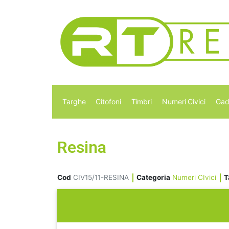
Targhe
Citofoni
Timbri
Numeri Civici
Gad
Resina
Cod
CIV15/11-RESINA
Categoria
Numeri CIvici
T