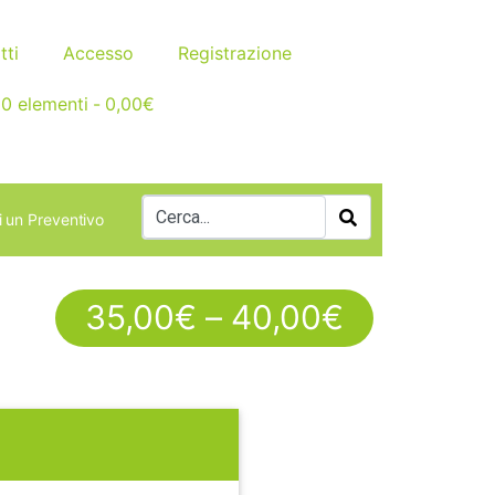
tti
Accesso
Registrazione
0 elementi
0,00€
i un Preventivo
35,00
€
–
40,00
€