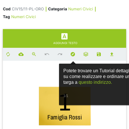
Cod
CIV15/11-PL-ORO
Categoria
Numeri CIvici
Tag
Numeri Civici
AGGIUNGI TESTO
Potete trovare un Tutorial dettag
su come realizzare e ordinare u
targa a
questo indirizzo.
1/1