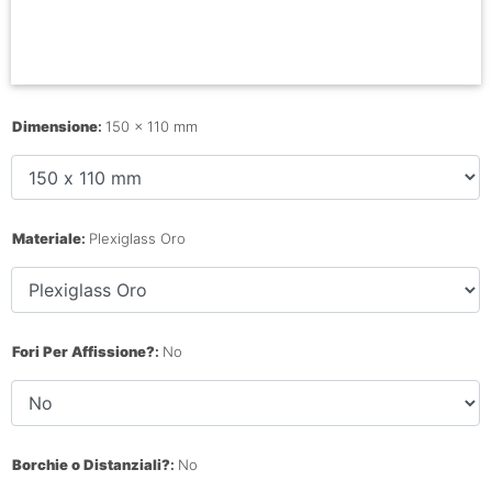
Dimensione
:
150 x 110 mm
Materiale
:
Plexiglass Oro
Fori Per Affissione?
:
No
Borchie o Distanziali?
:
No