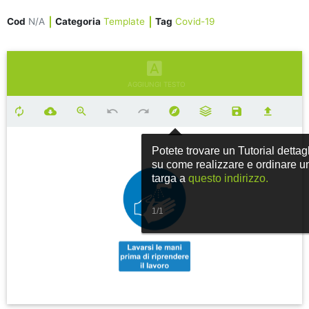
Cod
N/A
Categoria
Template
Tag
Covid-19
AGGIUNGI TESTO
Potete trovare un Tutorial dettag
su come realizzare e ordinare u
targa a
questo indirizzo.
1/1