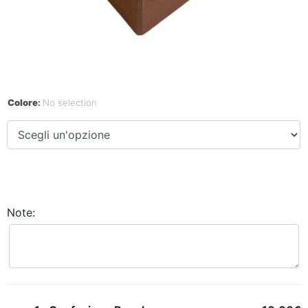
Colore
:
No selection
Note: