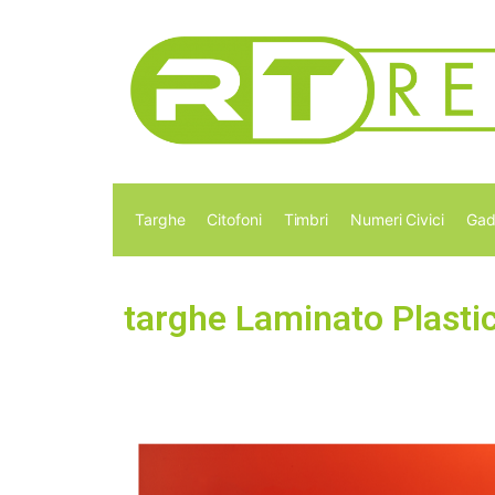
Targhe
Citofoni
Timbri
Numeri Civici
Gad
targhe Laminato Plasti